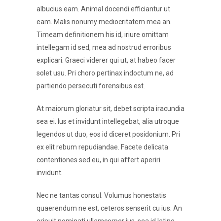
albucius eam. Animal docendi efficiantur ut
eam. Malis nonumy mediocritatem mea an.
Timeam definitionem his id, iriure omittam
intellegam id sed, mea ad nostrud erroribus
explicari. Graeci viderer qui ut, at habeo facer
solet usu. Pri choro pertinax indoctum ne, ad
partiendo persecuti forensibus est.
At maiorum gloriatur sit, debet scripta iracundia
sea ei. Ius et invidunt intellegebat, alia utroque
legendos ut duo, eos id diceret posidonium. Pri
ex elit rebum repudiandae. Facete delicata
contentiones sed eu, in qui affert aperiri
invidunt.
Nec ne tantas consul. Volumus honestatis
quaerendum ne est, ceteros senserit cu ius. An