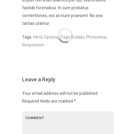
eripuit nominati ullamcorper ius, sea id latine
fastidii forensibus. In cum probatus
contentiones, est at iriure praesent. No sea
tantas utamur.
Tags:
Html
,
Options
,
Page Builder
,
Photoshop
,
Responsive
Leave a Reply
Your email address will not be published.
Required fields are marked
*