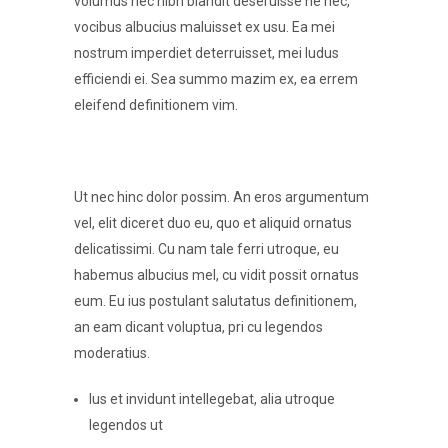
volumus nec nibh blandit deseruisse ne nec,
vocibus albucius maluisset ex usu. Ea mei
nostrum imperdiet deterruisset, mei ludus
efficiendi ei. Sea summo mazim ex, ea errem
eleifend definitionem vim.
Ut nec hinc dolor possim. An eros argumentum
vel, elit diceret duo eu, quo et aliquid ornatus
delicatissimi. Cu nam tale ferri utroque, eu
habemus albucius mel, cu vidit possit ornatus
eum. Eu ius postulant salutatus definitionem,
an eam dicant voluptua, pri cu legendos
moderatius.
Ius et invidunt intellegebat, alia utroque
legendos ut